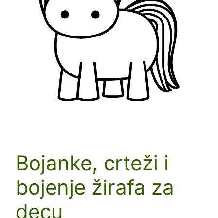
Bojanke, crteži i
bojenje žirafa za
decu