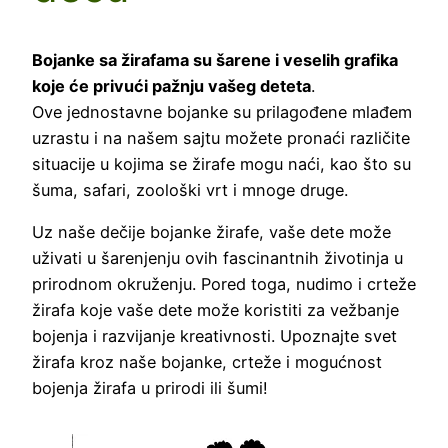
Bojanke sa žirafama su šarene i veselih grafika
koje će privući pažnju vašeg deteta
.
Ove jednostavne bojanke su prilagođene mlađem
uzrastu i na našem sajtu možete pronaći različite
situacije u kojima se žirafe mogu naći, kao što su
šuma, safari, zoološki vrt i mnoge druge.
Uz naše dečije bojanke žirafe, vaše dete može
uživati u šarenjenju ovih fascinantnih životinja u
prirodnom okruženju. Pored toga, nudimo i crteže
žirafa koje vaše dete može koristiti za vežbanje
bojenja i razvijanje kreativnosti. Upoznajte svet
žirafa kroz naše bojanke, crteže i mogućnost
bojenja žirafa u prirodi ili šumi!