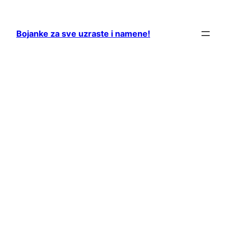
Skip
to
Bojanke za sve uzraste i namene!
content