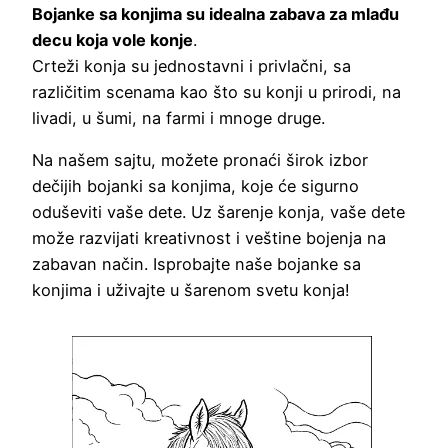
Bojanke sa konjima su idealna zabava za mlađu
decu koja vole konje
.
Crteži konja su jednostavni i privlačni, sa
različitim scenama kao što su konji u prirodi, na
livadi, u šumi, na farmi i mnoge druge.
Na našem sajtu, možete pronaći širok izbor
dečijih bojanki sa konjima, koje će sigurno
oduševiti vaše dete. Uz šarenje konja, vaše dete
može razvijati kreativnost i veštine bojenja na
zabavan način. Isprobajte naše bojanke sa
konjima i uživajte u šarenom svetu konja!