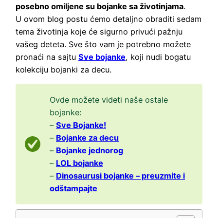
posebno omiljene su bojanke sa životinjama
.
U ovom blog postu ćemo detaljno obraditi sedam
tema životinja koje će sigurno privući pažnju
vašeg deteta. Sve što vam je potrebno možete
pronaći na sajtu
Sve bojanke
, koji nudi bogatu
kolekciju bojanki za decu.
Ovde možete videti naše ostale
bojanke:
–
Sve Bojanke!
–
Bojanke za decu
–
Bojanke jednorog
–
LOL bojanke
–
Dinosaurusi bojanke – preuzmite i
odštampajte