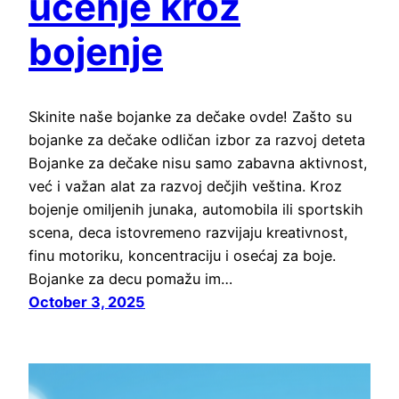
učenje kroz
bojenje
Skinite naše bojanke za dečake ovde! Zašto su
bojanke za dečake odličan izbor za razvoj deteta
Bojanke za dečake nisu samo zabavna aktivnost,
već i važan alat za razvoj dečjih veština. Kroz
bojenje omiljenih junaka, automobila ili sportskih
scena, deca istovremeno razvijaju kreativnost,
finu motoriku, koncentraciju i osećaj za boje.
Bojanke za decu pomažu im…
October 3, 2025