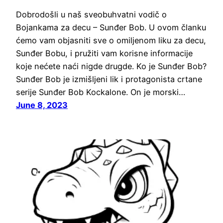
Dobrodošli u naš sveobuhvatni vodič o
Bojankama za decu – Sunđer Bob. U ovom članku
ćemo vam objasniti sve o omiljenom liku za decu,
Sunđer Bobu, i pružiti vam korisne informacije
koje nećete naći nigde drugde. Ko je Sunđer Bob?
Sunđer Bob je izmišljeni lik i protagonista crtane
serije Sunđer Bob Kockalone. On je morski…
June 8, 2023