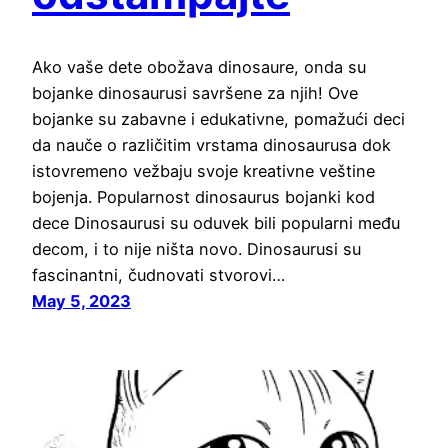
Ako vaše dete obožava dinosaure, onda su
bojanke dinosaurusi savršene za njih! Ove
bojanke su zabavne i edukativne, pomažući deci
da nauče o različitim vrstama dinosaurusa dok
istovremeno vežbaju svoje kreativne veštine
bojenja. Popularnost dinosaurus bojanki kod
dece Dinosaurusi su oduvek bili popularni među
decom, i to nije ništa novo. Dinosaurusi su
fascinantni, čudnovati stvorovi…
May 5, 2023