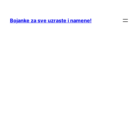
Skip
to
Bojanke za sve uzraste i namene!
content