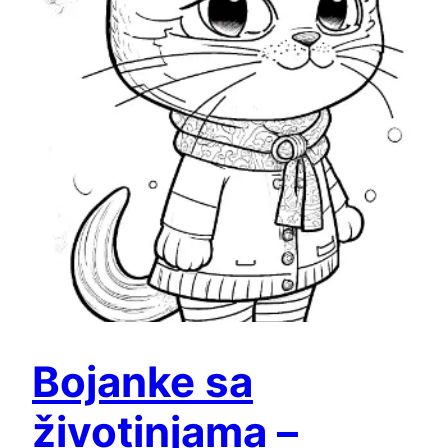
Bojanke sa
životinjama –