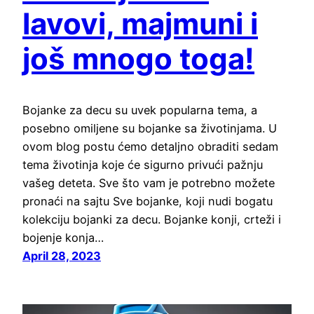
lavovi, majmuni i
još mnogo toga!
Bojanke za decu su uvek popularna tema, a
posebno omiljene su bojanke sa životinjama. U
ovom blog postu ćemo detaljno obraditi sedam
tema životinja koje će sigurno privući pažnju
vašeg deteta. Sve što vam je potrebno možete
pronaći na sajtu Sve bojanke, koji nudi bogatu
kolekciju bojanki za decu. Bojanke konji, crteži i
bojenje konja…
April 28, 2023