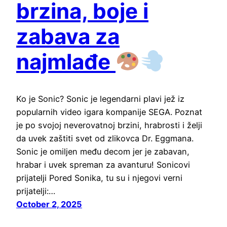
brzina, boje i
zabava za
najmlađe
Ko je Sonic? Sonic je legendarni plavi jež iz
popularnih video igara kompanije SEGA. Poznat
je po svojoj neverovatnoj brzini, hrabrosti i želji
da uvek zaštiti svet od zlikovca Dr. Eggmana.
Sonic je omiljen među decom jer je zabavan,
hrabar i uvek spreman za avanturu! Sonicovi
prijatelji Pored Sonika, tu su i njegovi verni
prijatelji:…
October 2, 2025