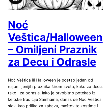
Noć
Veštica/Halloween
– Omiljeni Praznik
za Decu i Odrasle
Noć Veštica ili Halloween je postao jedan od
najomiljenijih praznika širom sveta, kako za decu,
tako i za odrasle. Iako je prvobitno potekao iz
keltske tradicije Samhaina, danas se Noć Veštica
slavi kao prilika za zabavu, maštovite kostime i