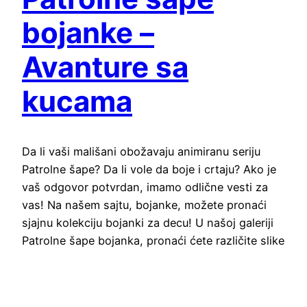
bojanke –
Avanture sa
kucama
Da li vaši mališani obožavaju animiranu seriju
Patrolne šape? Da li vole da boje i crtaju? Ako je
vaš odgovor potvrdan, imamo odlične vesti za
vas! Na našem sajtu, bojanke, možete pronaći
sjajnu kolekciju bojanki za decu! U našoj galeriji
Patrolne šape bojanka, pronaći ćete različite slike
i crteže omiljenih junaka – Čejsa, Maršala, Skaj,…
March 24, 2023