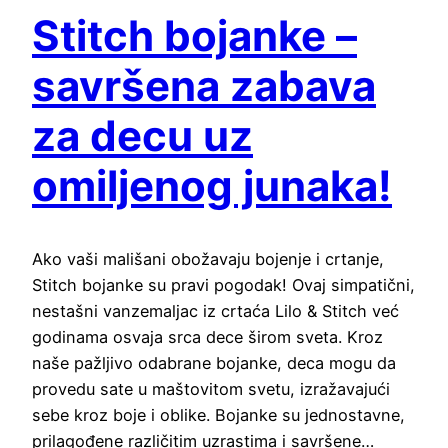
Stitch bojanke –
savršena zabava
za decu uz
omiljenog junaka!
Ako vaši mališani obožavaju bojenje i crtanje,
Stitch bojanke su pravi pogodak! Ovaj simpatični,
nestašni vanzemaljac iz crtaća Lilo & Stitch već
godinama osvaja srca dece širom sveta. Kroz
naše pažljivo odabrane bojanke, deca mogu da
provedu sate u maštovitom svetu, izražavajući
sebe kroz boje i oblike. Bojanke su jednostavne,
prilagođene različitim uzrastima i savršene…