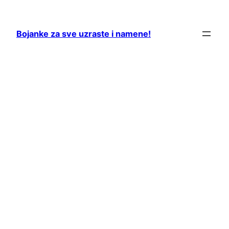
Skip
to
Bojanke za sve uzraste i namene!
content