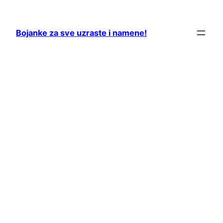
Skip
to
Bojanke za sve uzraste i namene!
content