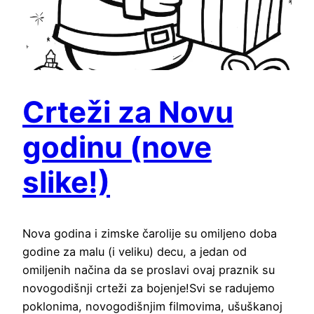
Crteži za Novu
godinu (nove
slike!)
Nova godina i zimske čarolije su omiljeno doba
godine za malu (i veliku) decu, a jedan od
omiljenih načina da se proslavi ovaj praznik su
novogodišnji crteži za bojenje!Svi se radujemo
poklonima, novogodišnjim filmovima, ušuškanoj