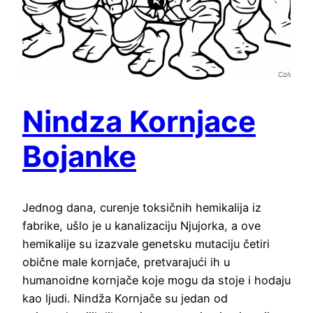
Nindza Kornjace
Bojanke
Jednog dana, curenje toksičnih hemikalija iz
fabrike, ušlo je u kanalizaciju Njujorka, a ove
hemikalije su izazvale genetsku mutaciju četiri
obične male kornjače, pretvarajući ih u
humanoidne kornjače koje mogu da stoje i hodaju
kao ljudi. Nindža Kornjače su jedan od