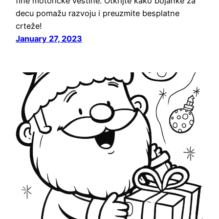
fine motoričke veštine. Otkrijte kako bojanke za
decu pomažu razvoju i preuzmite besplatne
crteže!
January 27, 2023