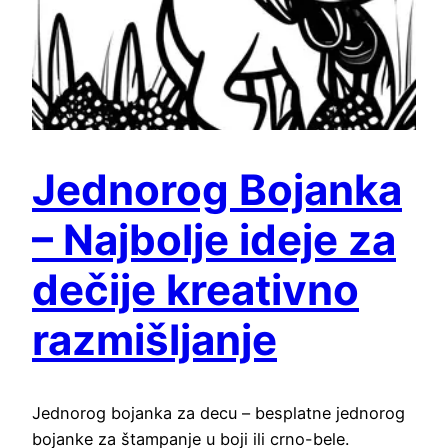
Jednorog Bojanka
– Najbolje ideje za
dečije kreativno
razmišljanje
Jednorog bojanka za decu – besplatne jednorog
bojanke za štampanje u boji ili crno-bele.