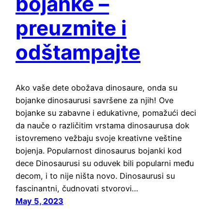
bojanke –
preuzmite i
odštampajte
Ako vaše dete obožava dinosaure, onda su
bojanke dinosaurusi savršene za njih! Ove
bojanke su zabavne i edukativne, pomažući deci
da nauče o različitim vrstama dinosaurusa dok
istovremeno vežbaju svoje kreativne veštine
bojenja. Popularnost dinosaurus bojanki kod
dece Dinosaurusi su oduvek bili popularni među
decom, i to nije ništa novo. Dinosaurusi su
fascinantni, čudnovati stvorovi…
May 5, 2023