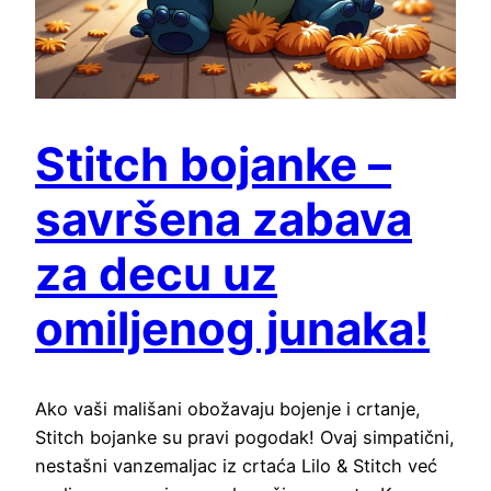
Stitch bojanke –
savršena zabava
za decu uz
omiljenog junaka!
Ako vaši mališani obožavaju bojenje i crtanje,
Stitch bojanke su pravi pogodak! Ovaj simpatični,
nestašni vanzemaljac iz crtaća Lilo & Stitch već