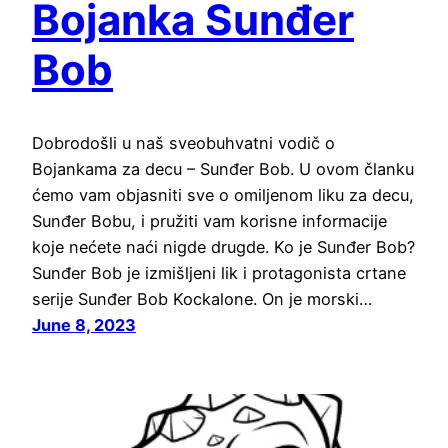
Bojanka Sunđer
Bob
Dobrodošli u naš sveobuhvatni vodič o
Bojankama za decu – Sunđer Bob. U ovom članku
ćemo vam objasniti sve o omiljenom liku za decu,
Sunđer Bobu, i pružiti vam korisne informacije
koje nećete naći nigde drugde. Ko je Sunđer Bob?
Sunđer Bob je izmišljeni lik i protagonista crtane
serije Sunđer Bob Kockalone. On je morski…
June 8, 2023