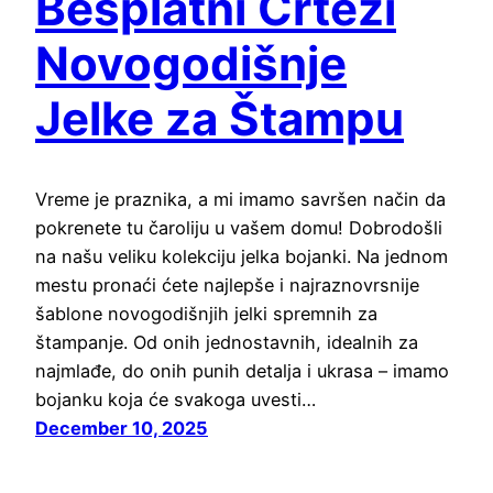
Besplatni Crteži
Novogodišnje
Jelke za Štampu
Vreme je praznika, a mi imamo savršen način da
pokrenete tu čaroliju u vašem domu! Dobrodošli
na našu veliku kolekciju jelka bojanki. Na jednom
mestu pronaći ćete najlepše i najraznovrsnije
šablone novogodišnjih jelki spremnih za
štampanje. Od onih jednostavnih, idealnih za
najmlađe, do onih punih detalja i ukrasa – imamo
bojanku koja će svakoga uvesti…
December 10, 2025