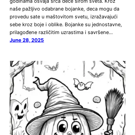
godinama osvaja srca dece širom sveta. Kroz
naše pažljivo odabrane bojanke, deca mogu da
provedu sate u maštovitom svetu, izražavajući
sebe kroz boje i oblike. Bojanke su jednostavne,
prilagođene različitim uzrastima i savršene…
June 28, 2025