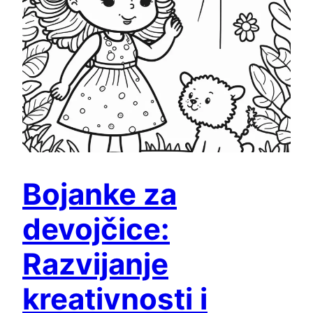
Bojanke za
devojčice:
Razvijanje
kreativnosti i