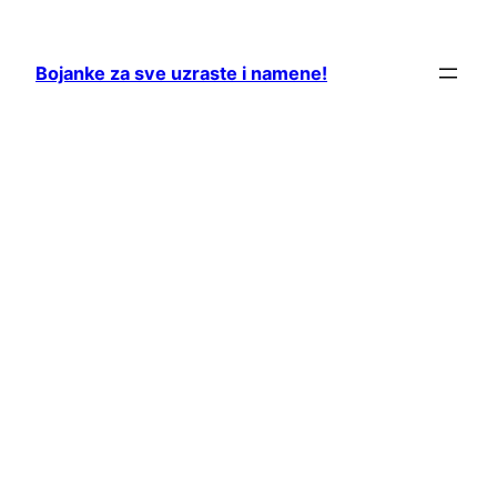
Skip
to
Bojanke za sve uzraste i namene!
content