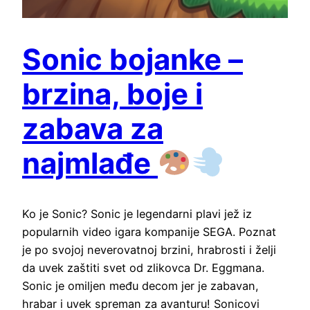
Sonic bojanke –
brzina, boje i
zabava za
najmlađe
Ko je Sonic? Sonic je legendarni plavi jež iz
popularnih video igara kompanije SEGA. Poznat
je po svojoj neverovatnoj brzini, hrabrosti i želji
da uvek zaštiti svet od zlikovca Dr. Eggmana.
Sonic je omiljen među decom jer je zabavan,
hrabar i uvek spreman za avanturu! Sonicovi