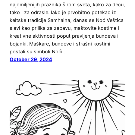
najomiljenijih praznika širom sveta, kako za decu,
tako i za odrasle. Iako je prvobitno potekao iz
keltske tradicije Samhaina, danas se Noć Veštica
slavi kao prilika za zabavu, maštovite kostime i
kreativne aktivnosti poput pravljenja bundeva i
bojanki. Maškare, bundeve i strašni kostimi
postali su simboli Noći…
October 29, 2024